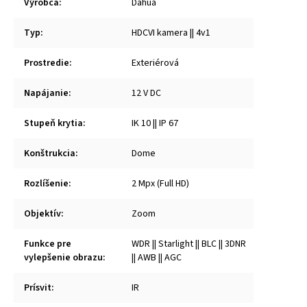
Výrobca
:
Dahua
Typ
:
HDCVI kamera || 4v1
Prostredie
:
Exteriérová
Napájanie
:
12 V DC
Stupeň krytia
:
IK 10 || IP 67
Konštrukcia
:
Dome
Rozlíšenie
:
2 Mpx (Full HD)
Objektív
:
Zoom
Funkce pre
WDR || Starlight || BLC || 3DNR
vylepšenie obrazu
:
|| AWB || AGC
Prísvit
:
IR