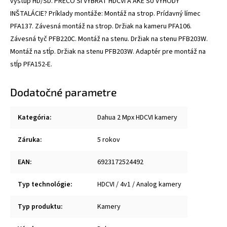
výstup HD/SD. PREČO SI VYBRAŤ HDCVI A AKÉ SÚ VÝHODY
INŠTALÁCIE? Príklady montáže: Montáž na strop. Prídavný límec
PFA137. Závesná montáž na strop. Držiak na kameru PFA106.
Závesná tyč PFB220C. Montáž na stenu. Držiak na stenu PFB203W.
Montáž na stĺp. Držiak na stenu PFB203W. Adaptér pre montáž na
stĺp PFA152-E.
Dodatočné parametre
Kategória
:
Dahua 2 Mpx HDCVI kamery
Záruka
:
5 rokov
EAN
:
6923172524492
Typ technológie
:
HDCVI / 4v1 / Analog kamery
Typ produktu
:
Kamery