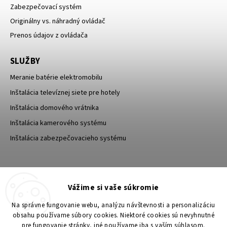
Zabezpečovací systém
Originálny vs. náhradný ovládač
Prenos údajov z ovládača
SLUŽBY
Meranie batérie elektromobilu
Inštalácia televíznej siete pre hotely
Inštalácia domového vrátnika
Inštalácia kamerového systému
Inštalácia zabezpečovacieho systému
TESA Shop CZ
TESA-SECURITY
Vážime si vaše súkromie
YouTube TESA Shop
Na správne fungovanie webu, analýzu návštevnosti a personalizáciu
obsahu používame súbory cookies. Niektoré cookies sú nevyhnutné
pre fungovanie stránky, iné používame iba s vaším súhlasom.