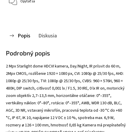
Opýtať sa
Popis
Diskusia
Podrobný popis
2 Mpx Starlight dome HDCVI kamera, Day/Night, IR prísvit do 60 m,
2Mpx CMOS, rozlíšenie 1920 × 1080 px, CVI: 1080p @ 25/30 fps, AHD:
1080p @ 25/30 fps, TVI: 1080p @ 25/30 fps, CVBS: 960 × 576H, 960 ×
480H, DIP switch, citlivosť 0,001 lx / F1.5, 30 IRE, 0 lx IR on, motorický
zoom objektív 2,7–13,5 mm, horizontálne otáčanie: 0°–355°,
vertikálny náklon: 0°–80°, rotácia: 0°–355°, AWB, WDR 130 dB, BLC,
AGC, 3D NR, vstavaný mikrofón, pracovná teplota od -30 °C do +60
°C, IP 67, IK 10, napájanie 12 V DC ± 10 %, spotreba max. 6,9 W,
rozmery ø 126 × 100 mm, hmotnosť 0,65 kg Kamera má prepínateľný