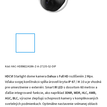
Kód:
HAC-HDBW2241RA-Z-A-27135-S2-DIP
HDCVI
Starlight dome kamera
Dahua
s
Full HD
rozlíšením 2 Mpx.
Vďaka svojej konštrukcii spĺňa úroveň krytia
IP 67
/ IK 10 a je vhodná
pre umiestnenie v exteriéri. Smart
IR LED
s dosvitom 60 metrov a
ďalšie integrované funkcie, ako napríklad
3DNR, WDR, HLC, AWB,
AGC, BLC
, výrazne zlepšujú schopnosti kamery v komplikovaných
svetelných podmienkach. Optimálne nastavenie snímanej oblasti