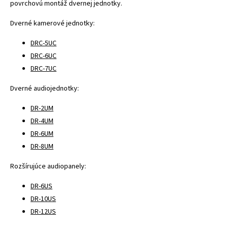
povrchovú montáž dvernej jednotky.
Dverné kamerové jednotky:
DRC-5UC
DRC-6UC
DRC-7UC
Dverné audiojednotky:
DR-2UM
DR-4UM
DR-6UM
DR-8UM
Rozšírujúce audiopanely:
DR-6US
DR-10US
DR-12US