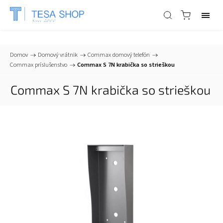
📞
+421 903 553 805
| ✉
info@tesa-systems.sk
Domov
/
Domový vrátnik
/
Commax domový telefón
/
Commax príslušenstvo
/
Commax S 7N krabička so strieškou
Commax S 7N krabička so strieškou