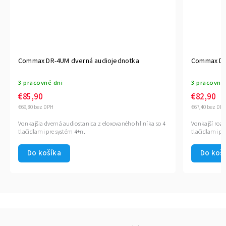
udiojednotka
Commax DR-6US rozširujúci panel
3 pracovné dni
€82,90
€67,40 bez DPH
z eloxovaného hliníka so 4
Vonkajší rozširujúci panel pre audiovrátnik so šiesti
tlačidlami pre systém 4+n.
Do košíka