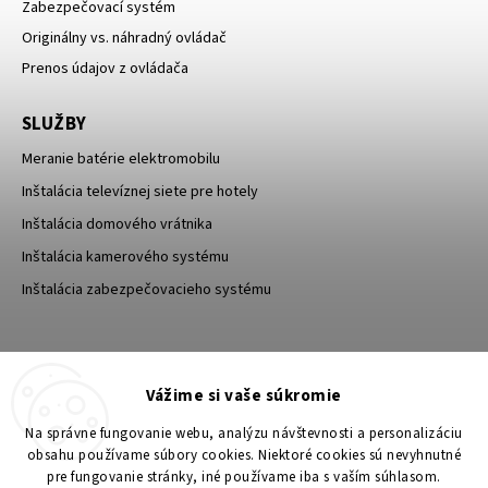
Zabezpečovací systém
Originálny vs. náhradný ovládač
Prenos údajov z ovládača
SLUŽBY
Meranie batérie elektromobilu
Inštalácia televíznej siete pre hotely
Inštalácia domového vrátnika
Inštalácia kamerového systému
Inštalácia zabezpečovacieho systému
TESA Shop CZ
TESA-SECURITY
Vážime si vaše súkromie
YouTube TESA Shop
Na správne fungovanie webu, analýzu návštevnosti a personalizáciu
obsahu používame súbory cookies. Niektoré cookies sú nevyhnutné
pre fungovanie stránky, iné používame iba s vaším súhlasom.