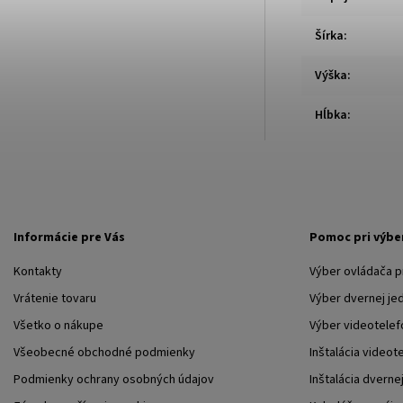
Šírka
:
Výška
:
Hĺbka
:
Informácie pre Vás
Pomoc pri výbe
Kontakty
Výber ovládača 
Vrátenie tovaru
Výber dvernej je
Všetko o nákupe
Výber videotelef
Všeobecné obchodné podmienky
Inštalácia videot
Podmienky ochrany osobných údajov
Inštalácia dverne