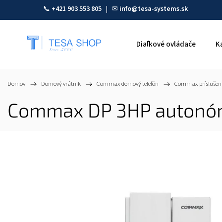
📞
+421 903 553 805
| ✉
info@tesa-systems.sk
Diaľkové ovládače
K
Domov
/
Domový vrátnik
/
Commax domový telefón
/
Commax príslušen
Commax DP 3HP autonóm