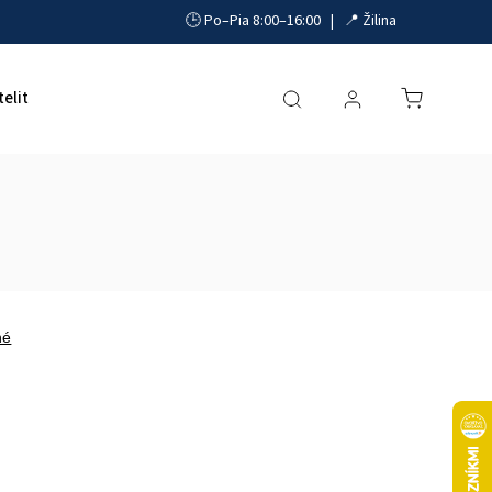
🕒 Po–Pia 8:00–16:00 | 📍 Žilina
telit
Akumulátory, UPS a zdroje
Parkovacie systémy
né