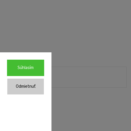
Súhlasím
Odmietnuť