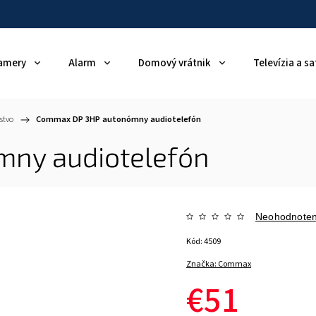
amery
Alarm
Domový vrátnik
Televízia a sa
stvo
/
Commax DP 3HP autonómny audiotelefón
ny audiotelefón
Neohodnote
Kód:
4509
Značka:
Commax
€51