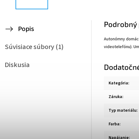
Podrobný 
Popis
Autonómny domáci 
Súvisiace súbory (1)
videotelefónu). U
Diskusia
Dodatočn
Kategória
:
Záruka
:
Typ materiálu
:
Farba
:
Napájanie
: