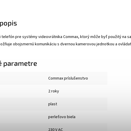
popis
telefón pre systémy videovrátnika Commax, ktorý môže byť použitý na sa
možňuje obojsmernú komunikáciu s dvernou kamerovou jednotkou a ovládať 
é parametre
Commax príslušenstvo
2 roky
plast
perleťovo biela
230 V AC