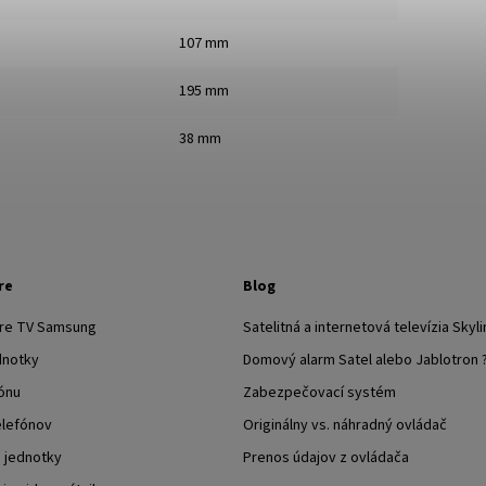
107 mm
195 mm
38 mm
re
Blog
pre TV Samsung
Satelitná a internetová televízia Skyli
dnotky
Domový alarm Satel alebo Jablotron 
ónu
Zabezpečovací systém
elefónov
Originálny vs. náhradný ovládač
j jednotky
Prenos údajov z ovládača