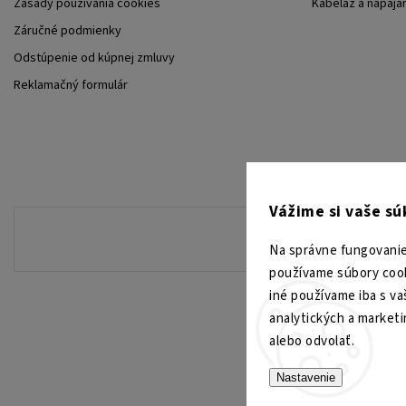
Zásady používania cookies
Kabeláž a napája
Záručné podmienky
Odstúpenie od kúpnej zmluvy
Reklamačný formulár
Vážime si vaše s
Na správne fungovanie
používame súbory cook
iné používame iba s va
analytických a market
alebo odvolať.
Nastavenie