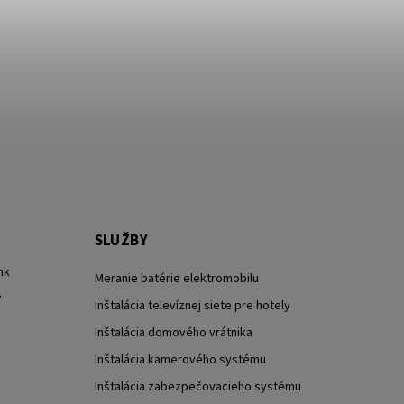
SLUŽBY
nk
Meranie batérie elektromobilu
?
Inštalácia televíznej siete pre hotely
Inštalácia domového vrátnika
Inštalácia kamerového systému
Inštalácia zabezpečovacieho systému