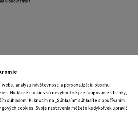
nie videovrátnika
TESA Shop CZ
TESA-SECURITY
YouTube TESA Shop
úkromie
 webu, analýzu návštevnosti a personalizáciu obsahu
ies. Niektoré cookies sú nevyhnutné pre fungovanie stránky,
ším súhlasom. Kliknutím na „Súhlasím“ súhlasíte s používaním
ingových cookies. Svoje nastavenia môžete kedykoľvek upraviť
Copyright 2026
TESA Shop
. Všetky práva vyhradené.
Upraviť nastavenie cookies
Grafický návrh vytvořil a nakódoval
Shoptak.cz