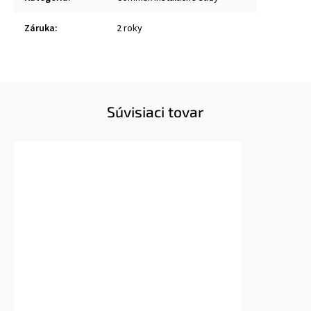
Záruka
:
2 roky
Súvisiaci tovar