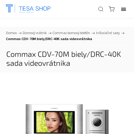
📞
+421 903 553 805
| ✉
info@tesa-systems.sk
Domov
/
Domový vrátnik
/
Commax domový telefón
/
Inštalačné sady
/
Commax CDV-70M biely/DRC-40K sada videovrátnika
Commax CDV-70M biely/DRC-40K
sada videovrátnika