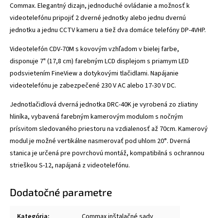
Commax. Elegantný dizajn, jednoduché ovládanie a možnosť k
videotelefónu pripojiť 2 dverné jednotky alebo jednu dvernú
jednotku a jednu CCTV kameru a tiež dva domáce telefóny
DP-4VHP
.
Videotelefón
CDV-70M
s kovovým vzhľadom v bielej farbe,
disponuje 7" (17,8 cm) farebným LCD displejom s priamym LED
podsvietením FineView a dotykovými tlačidlami. Napájanie
videotelefónu je zabezpečené 230 V AC alebo 17-30 V DC.
Jednotlačidlová dverná jednotka
DRC-40K
je vyrobená zo zliatiny
hliníka, vybavená farebným kamerovým modulom s nočným
prísvitom sledovaného priestoru na vzdialenosť až 70cm. Kamerový
modul je možné vertikálne nasmerovať pod uhlom 20°. Dverná
stanica je určená pre povrchovú montáž, kompatibilná s ochrannou
strieškou
S-12
, napájaná z videotelefónu.
Dodatočné parametre
Kategória
:
Commax inštalačné sady