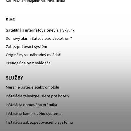
Kabeláž a napájanie videovrátnika
Blog
Satelitná a internetová televízia Skylink
Domový alarm Satel alebo Jablotron ?
Zabezpečovací systém
Originálny vs. náhradný ovládač
Prenos údajov z ovládača
SLUŽBY
Meranie batérie elektromobilu
Inštalácia televíznej siete pre hotely
Inštalácia domového vrátnika
Inštalácia kamerového systému
Inštalácia zabezpečovacieho systému