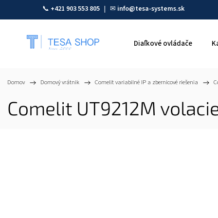
📞
+421 903 553 805
| ✉
info@tesa-systems.sk
Diaľkové ovládače
K
Domov
/
Domový vrátnik
/
Comelit variabilné IP a zbernicové riešenia
/
C
Comelit UT9212M volacie