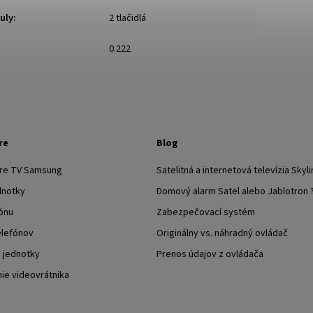
uly
:
2 tlačidlá
0.222
re
Blog
pre TV Samsung
Satelitná a internetová televízia Skyli
dnotky
Domový alarm Satel alebo Jablotron 
ónu
Zabezpečovací systém
elefónov
Originálny vs. náhradný ovládač
j jednotky
Prenos údajov z ovládača
nie videovrátnika