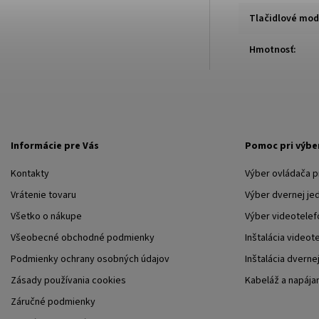
Tlačidlové mod
Hmotnosť
:
Informácie pre Vás
Pomoc pri výbe
Kontakty
Výber ovládača 
Vrátenie tovaru
Výber dvernej je
Všetko o nákupe
Výber videotelef
Všeobecné obchodné podmienky
Inštalácia videot
Podmienky ochrany osobných údajov
Inštalácia dverne
Zásady používania cookies
Kabeláž a napája
Záručné podmienky