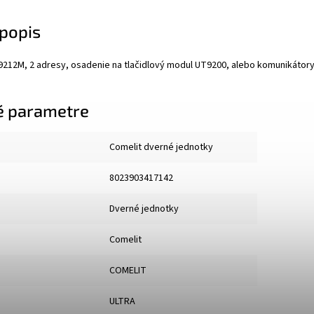
popis
T9212M, 2 adresy, osadenie na tlačidlový modul UT9200, alebo komunikátory
é parametre
Comelit dverné jednotky
8023903417142
Dverné jednotky
Comelit
COMELIT
ULTRA