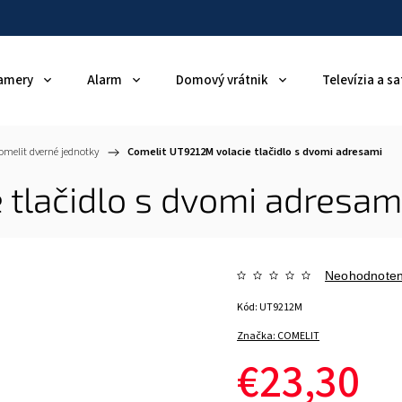
amery
Alarm
Domový vrátnik
Televízia a sa
omelit dverné jednotky
/
Comelit UT9212M volacie tlačidlo s dvomi adresami
 tlačidlo s dvomi adresam
Neohodnote
Kód:
UT9212M
Značka:
COMELIT
€23,30