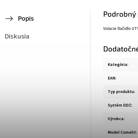
Podrobný 
Popis
Volacie tlačidlo U
Diskusia
Dodatočn
Kategória
:
EAN
:
Typ produktu
:
Systém DDZ
:
Výrobca
:
Model Comelit
: