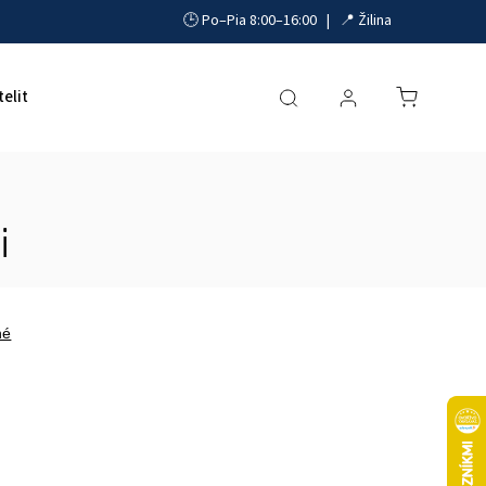
🕒 Po–Pia 8:00–16:00 | 📍 Žilina
telit
Akumulátory, UPS a zdroje
Parkovacie systémy
i
né