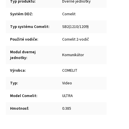
Typ produktu
:
Dverné jednotky
Systém DDZ
:
Comelit
Typ systému Comelit
:
SB2(1210/1209)
Použité vodiče
:
Comelit 2-vodič
Modul dvernej
Komunikátor
jednotky
:
Výrobca
:
COMELIT
Typ
:
Video
Model Comelit
:
ULTRA
Hmotnosť
:
0.385