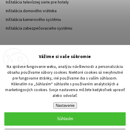
Inštalácia televíznej siete pre hotely
Inštalácia domového vrátnika
Inštalácia kamerového systému
Inštalácia zabezpečovacieho systému
TESA Shop CZ
TESA-SECURITY
Vážime si vaše súkromie
YouTube TESA Shop
Na správne fungovanie webu, analýzu návštevnosti a personalizáciu
obsahu používame súbory cookies. Niektoré cookies sú nevyhnutné
pre fungovanie stránky, iné používame iba s vaším súhlasom.
Kliknutím na „Súhlasím“ súhlasíte s používaním analytických a
marketingových cookies. Svoje nastavenia môžete kedykoľvek upraviť
alebo odvolať.
Nastavenie
Súhlasím
Copyright 2026
TESA Shop
. Všetky práva vyhradené.
Upraviť nastavenie cookies