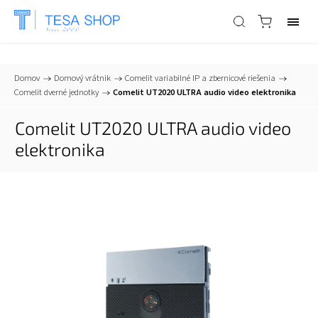
📞
+421 903 553 805
| ✉
info@tesa-systems.sk
Domov
/
Domový vrátnik
/
Comelit variabilné IP a zbernicové riešenia
/
Comelit dverné jednotky
/
Comelit UT2020 ULTRA audio video elektronika
Comelit UT2020 ULTRA audio video
elektronika