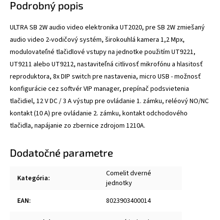
Podrobný popis
ULTRA SB 2W audio video elektronika UT2020, pre SB 2W zmiešaný
audio video 2-vodičový systém, širokouhlá kamera 1,2 Mpx,
modulovateľné tlačidlové vstupy na jednotke použitím UT9221,
UT9211 alebo UT9212, nastaviteľná citlivosť mikrofónu a hlasitosť
reproduktora, 8x DIP switch pre nastavenia, micro USB - možnosť
konfigurácie cez softvér VIP manager, prepínač podsvietenia
tlačidiel, 12 V DC / 3 A výstup pre ovládanie 1. zámku, reléový NO/NC
kontakt (10 A) pre ovládanie 2. zámku, kontakt odchodového
tlačidla, napájanie zo zbernice zdrojom 1210A.
Dodatočné parametre
Comelit dverné
Kategória
:
jednotky
EAN
:
8023903400014