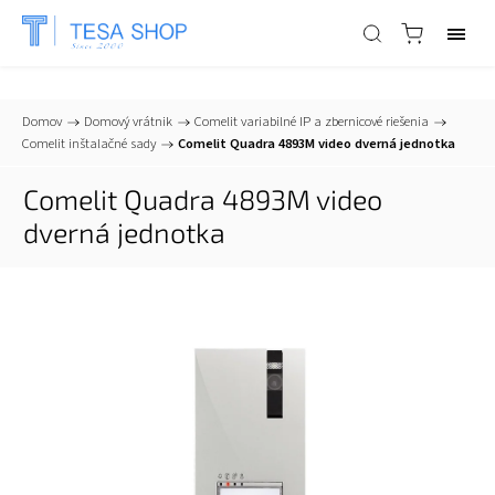
📞
+421 903 553 805
| ✉
info@tesa-systems.sk
Domov
/
Domový vrátnik
/
Comelit variabilné IP a zbernicové riešenia
/
Comelit inštalačné sady
/
Comelit Quadra 4893M video dverná jednotka
Comelit Quadra 4893M video
dverná jednotka