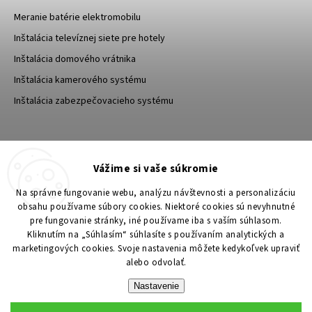
Meranie batérie elektromobilu
Inštalácia televíznej siete pre hotely
Inštalácia domového vrátnika
Inštalácia kamerového systému
Inštalácia zabezpečovacieho systému
TESA Shop CZ
TESA-SECURITY
Vážime si vaše súkromie
YouTube TESA Shop
Na správne fungovanie webu, analýzu návštevnosti a personalizáciu
obsahu používame súbory cookies. Niektoré cookies sú nevyhnutné
pre fungovanie stránky, iné používame iba s vaším súhlasom.
Kliknutím na „Súhlasím“ súhlasíte s používaním analytických a
marketingových cookies. Svoje nastavenia môžete kedykoľvek upraviť
alebo odvolať.
Nastavenie