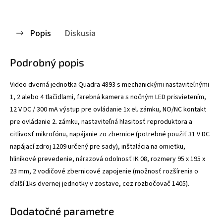
Popis
Diskusia
Podrobný popis
Video dverná jednotka Quadra 4893 s mechanickými nastaviteľnými
1, 2 alebo 4 tlačidlami, farebná kamera s nočným LED prisvietením,
12 V DC / 300 mA výstup pre ovládanie 1x el. zámku, NO/NC kontakt
pre ovládanie 2. zámku, nastaviteľná hlasitosť reproduktora a
citlivosť mikrofónu, napájanie zo zbernice (potrebné použiť 31 V DC
napájací zdroj 1209 určený pre sady), inštalácia na omietku,
hliníkové prevedenie, nárazová odolnosť IK 08, rozmery 95 x 195 x
23 mm, 2 vodičové zbernicové zapojenie (možnosť rozšírenia o
ďalší 1ks dvernej jednotky v zostave, cez rozbočovač 1405).
Dodatočné parametre