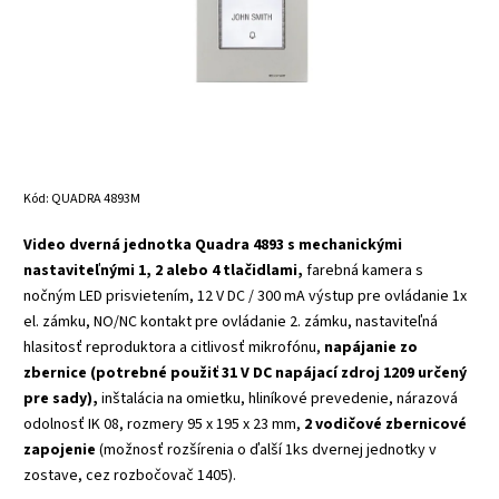
Kód:
QUADRA 4893M
Video dverná jednotka Quadra 4893 s mechanickými
nastaviteľnými 1, 2 alebo 4 tlačidlami,
farebná kamera s
nočným LED prisvietením, 12 V DC / 300 mA výstup pre ovládanie 1x
el. zámku, NO/NC kontakt pre ovládanie 2. zámku, nastaviteľná
hlasitosť reproduktora a citlivosť mikrofónu,
napájanie zo
zbernice (potrebné použiť 31 V DC napájací zdroj 1209 určený
pre sady),
inštalácia na omietku, hliníkové prevedenie, nárazová
odolnosť IK 08, rozmery 95 x 195 x 23 mm,
2 vodičové zbernicové
zapojenie
(možnosť rozšírenia o ďalší 1ks dvernej jednotky v
zostave, cez rozbočovač 1405).