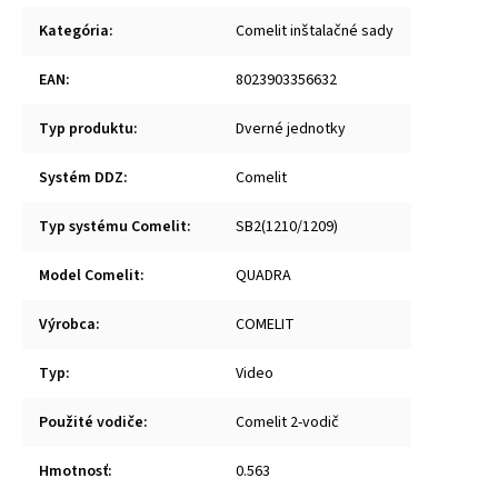
Kategória
:
Comelit inštalačné sady
EAN
:
8023903356632
Typ produktu
:
Dverné jednotky
Systém DDZ
:
Comelit
Typ systému Comelit
:
SB2(1210/1209)
Model Comelit
:
QUADRA
Výrobca
:
COMELIT
Typ
:
Video
Použité vodiče
:
Comelit 2-vodič
Hmotnosť
:
0.563