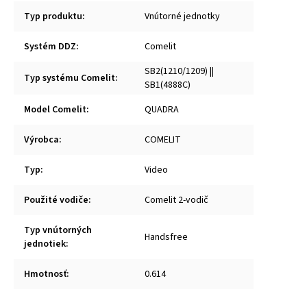
Typ produktu
:
Vnútorné jednotky
Systém DDZ
:
Comelit
SB2(1210/1209) ||
Typ systému Comelit
:
SB1(4888C)
Model Comelit
:
QUADRA
Výrobca
:
COMELIT
Typ
:
Video
Použité vodiče
:
Comelit 2-vodič
Typ vnútorných
Handsfree
jednotiek
:
Hmotnosť
:
0.614