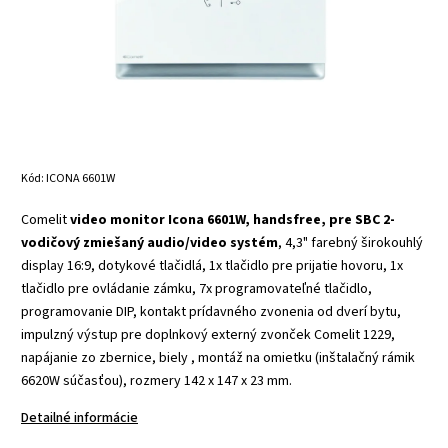
Kód:
ICONA 6601W
Comelit
video monitor Icona 6601W, handsfree, pre SBC 2-
vodičový zmiešaný audio/video systém
, 4,3" farebný širokouhlý
display 16:9, dotykové tlačidlá, 1x tlačidlo pre prijatie hovoru, 1x
tlačidlo pre ovládanie zámku, 7x programovateľné tlačidlo,
programovanie DIP, kontakt prídavného zvonenia od dverí bytu,
impulzný výstup pre doplnkový externý zvonček Comelit 1229,
napájanie zo zbernice, biely , montáž na omietku (inštalačný rámik
6620W súčasťou), rozmery 142 x 147 x 23 mm.
Detailné informácie