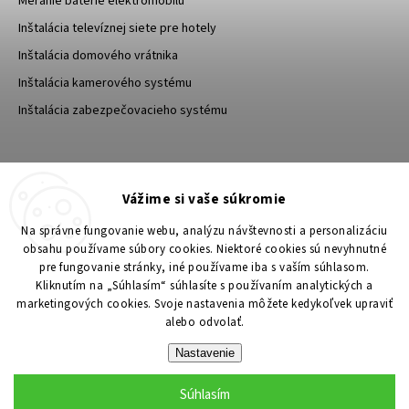
Meranie batérie elektromobilu
Inštalácia televíznej siete pre hotely
Inštalácia domového vrátnika
Inštalácia kamerového systému
Inštalácia zabezpečovacieho systému
TESA Shop CZ
TESA-SECURITY
Vážime si vaše súkromie
YouTube TESA Shop
Na správne fungovanie webu, analýzu návštevnosti a personalizáciu
obsahu používame súbory cookies. Niektoré cookies sú nevyhnutné
pre fungovanie stránky, iné používame iba s vaším súhlasom.
Kliknutím na „Súhlasím“ súhlasíte s používaním analytických a
marketingových cookies. Svoje nastavenia môžete kedykoľvek upraviť
alebo odvolať.
Nastavenie
Súhlasím
Copyright 2026
TESA Shop
. Všetky práva vyhradené.