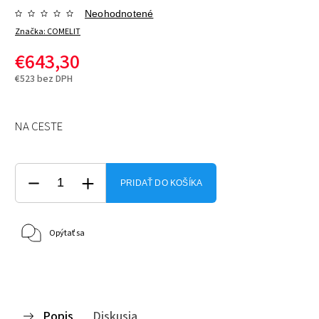
Neohodnotené
Značka:
COMELIT
€643,30
€523 bez DPH
NA CESTE
PRIDAŤ DO KOŠÍKA
Opýtať sa
Popis
Diskusia