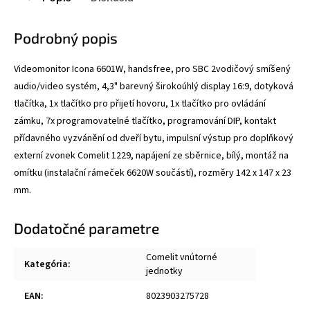
Podrobný popis
Videomonitor Icona 6601W, handsfree, pro SBC 2vodičový smíšený
audio/video systém, 4,3" barevný širokoúhlý display 16:9, dotyková
tlačítka, 1x tlačítko pro přijetí hovoru, 1x tlačítko pro ovládání
zámku, 7x programovatelné tlačítko, programování DIP, kontakt
přídavného vyzvánění od dveří bytu, impulsní výstup pro doplňkový
externí zvonek Comelit 1229, napájení ze sběrnice, bílý, montáž na
omítku (instalační rámeček 6620W součástí), rozměry 142 x 147 x 23
mm.
Dodatočné parametre
Comelit vnútorné
Kategória
:
jednotky
EAN
:
8023903275728