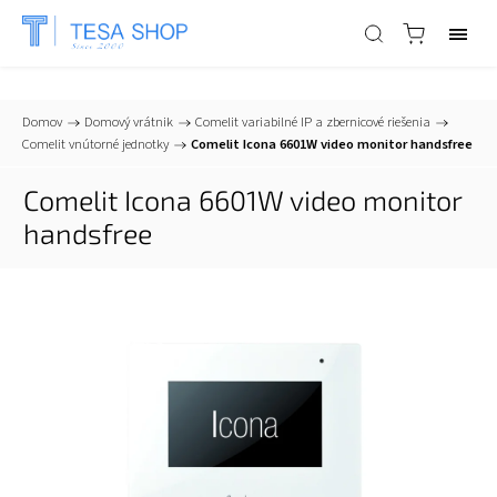
📞
+421 903 553 805
| ✉
info@tesa-systems.sk
Domov
/
Domový vrátnik
/
Comelit variabilné IP a zbernicové riešenia
/
Comelit vnútorné jednotky
/
Comelit Icona 6601W video monitor handsfree
Comelit Icona 6601W video monitor
handsfree