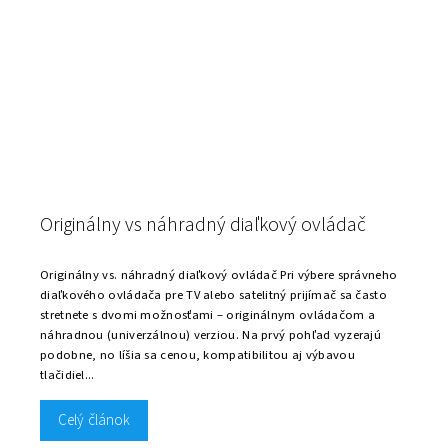
Originálny vs náhradný diaľkový ovládač
Originálny vs. náhradný diaľkový ovládač Pri výbere správneho
diaľkového ovládača pre TV alebo satelitný prijímač sa často
stretnete s dvomi možnosťami – originálnym ovládačom a
náhradnou (univerzálnou) verziou. Na prvý pohľad vyzerajú
podobne, no líšia sa cenou, kompatibilitou aj výbavou
tlačidiel...
Celý článok