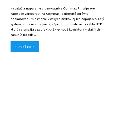
Kabeláž a napájanie videovrátnika Commax Pri príprave
kabeláže videovrátnika Commax je dôležité správne
naplánovať umiestnenie všetkých prvkov aj ich napájanie. Celý
systém odporúčame prepájať pomocou dátového kábla UTP,
ktorý sa pripája cez praktické 4-pinové konektory – stačí ich
zasunúť na prísl...
Celý článok