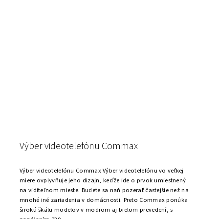
Výber videotelefónu Commax
Výber videotelefónu Commax Výber videotelefónu vo veľkej
miere ovplyvňuje jeho dizajn, keďže ide o prvok umiestnený
na viditeľnom mieste. Budete sa naň pozerať častejšie než na
mnohé iné zariadenia v domácnosti. Preto Commax ponúka
širokú škálu modelov v modrom aj bielom prevedení, s