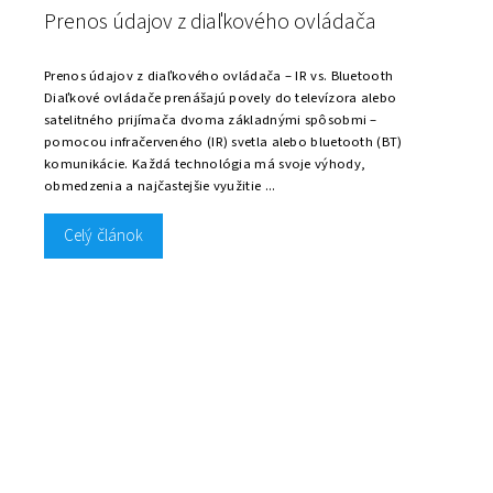
Prenos údajov z diaľkového ovládača
Prenos údajov z diaľkového ovládača – IR vs. Bluetooth
Diaľkové ovládače prenášajú povely do televízora alebo
satelitného prijímača dvoma základnými spôsobmi –
pomocou infračerveného (IR) svetla alebo bluetooth (BT)
komunikácie. Každá technológia má svoje výhody,
obmedzenia a najčastejšie využitie ...
Celý článok