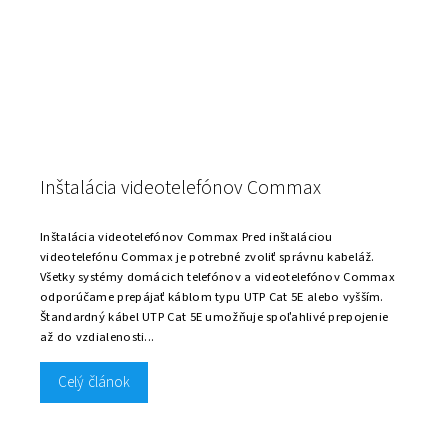
Inštalácia videotelefónov Commax
Inštalácia videotelefónov Commax Pred inštaláciou
videotelefónu Commax je potrebné zvoliť správnu kabeláž.
Všetky systémy domácich telefónov a videotelefónov Commax
odporúčame prepájať káblom typu UTP Cat 5E alebo vyšším.
Štandardný kábel UTP Cat 5E umožňuje spoľahlivé prepojenie
až do vzdialenosti...
Celý článok