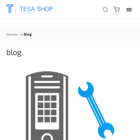
📞
+421 903 553 805
| ✉
info@tesa-systems.sk
Domov
/
Blog
blog