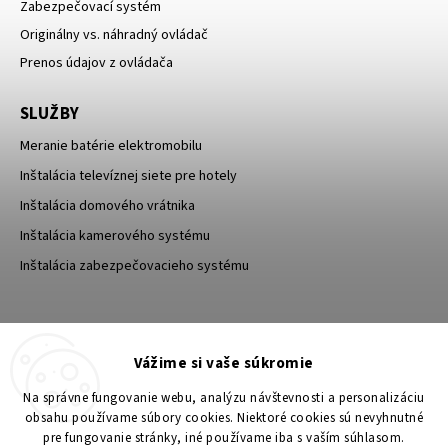
Zabezpečovací systém
Originálny vs. náhradný ovládač
Prenos údajov z ovládača
SLUŽBY
Meranie batérie elektromobilu
Inštalácia televíznej siete pre hotely
Inštalácia domového vrátnika
Inštalácia kamerového systému
Inštalácia zabezpečovacieho systému
TESA Shop CZ
TESA-SECURITY
Vážime si vaše súkromie
YouTube TESA Shop
Na správne fungovanie webu, analýzu návštevnosti a personalizáciu
obsahu používame súbory cookies. Niektoré cookies sú nevyhnutné
pre fungovanie stránky, iné používame iba s vaším súhlasom.