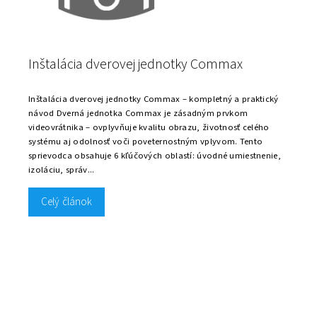
Inštalácia dverovej jednotky Commax
Inštalácia dverovej jednotky Commax – kompletný a praktický
návod Dverná jednotka Commax je zásadným prvkom
videovrátnika – ovplyvňuje kvalitu obrazu, životnosť celého
systému aj odolnosť voči poveternostným vplyvom. Tento
sprievodca obsahuje 6 kľúčových oblastí: úvodné umiestnenie,
izoláciu, správ...
Celý článok