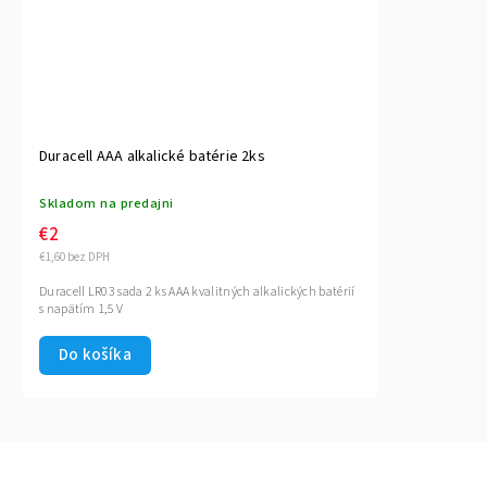
Duracell AAA alkalické batérie 2ks
Skladom na predajni
€2
€1,60 bez DPH
Duracell LR03 sada 2 ks AAA kvalitných alkalických batérií
s napätím 1,5 V
Do košíka