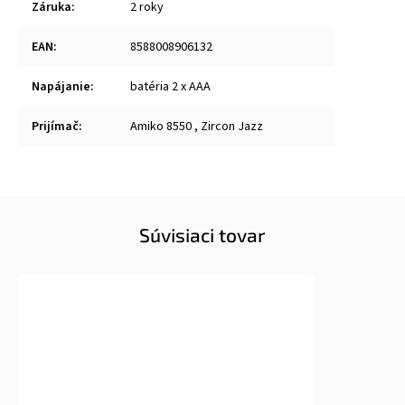
Záruka
:
2 roky
EAN
:
8588008906132
Napájanie
:
batéria 2 x AAA
Prijímač
:
Amiko 8550 , Zircon Jazz
Súvisiaci tovar