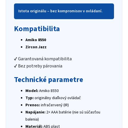
Istota originálu – bez kompromisov v ovládaní.
Kompatibilita
Amiko 8550
Zircon Jazz
✔️ Garantovaná kompatibilita
✔️ Bez potreby párovania
Technické parametre
Model:
Amiko 8550
Typ:
originálny diaľkový ovládač
Prenos:
infračervený (IR)
Napájanie:
2× AAA batérie (nie sú súčasťou
balenia)
Materiál:
ABS plast