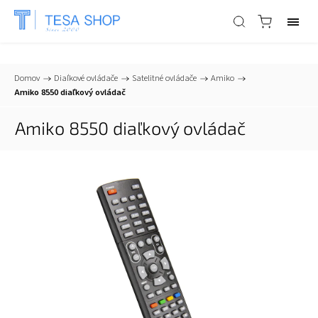
📞
+421 903 553 805
| ✉
info@tesa-systems.sk
Domov
/
Diaľkové ovládače
/
Satelitné ovládače
/
Amiko
/
Amiko 8550 diaľkový ovládač
Amiko 8550 diaľkový ovládač