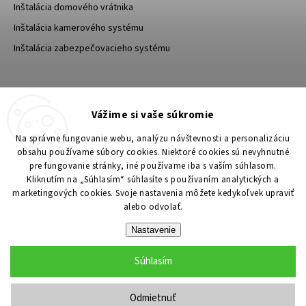
Inštalácia domového vrátnika
Inštalácia kamerového systému
Inštalácia zabezpečovacieho systému
TESA Shop CZ
TESA-SECURITY
Vážime si vaše súkromie
YouTube TESA Shop
Na správne fungovanie webu, analýzu návštevnosti a personalizáciu
obsahu používame súbory cookies. Niektoré cookies sú nevyhnutné
pre fungovanie stránky, iné používame iba s vaším súhlasom.
Kliknutím na „Súhlasím“ súhlasíte s používaním analytických a
marketingových cookies. Svoje nastavenia môžete kedykoľvek upraviť
alebo odvolať.
Nastavenie
Súhlasím
Copyright 2026
TESA Shop
. Všetky práva vyhradené.
Upraviť nastavenie cookies
Odmietnuť
Grafický návrh vytvořil a nakódoval
Shoptak.cz