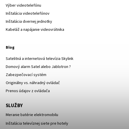
Výber videotelefónu
Inštalácia videotelefónov
Inštalácia dvernej jednotky
Kabeláž a napájanie videovrátnika
Blog
Satelitná a internetová televízia Skylink
Domový alarm Satel alebo Jablotron ?
Zabezpečovací systém
Originálny vs. náhradný ovládač
Prenos údajov z ovládača
SLUŽBY
Meranie batérie elektromobilu
Inštalácia televíznej siete pre hotely