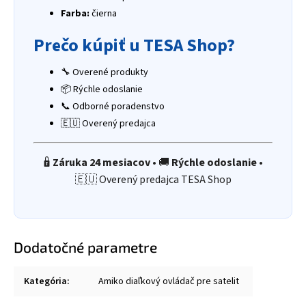
Farba:
čierna
Prečo kúpiť u TESA Shop?
🔧 Overené produkty
📦 Rýchle odoslanie
📞 Odborné poradenstvo
🇪🇺 Overený predajca
🔒
Záruka 24 mesiacov
• 🚚
Rýchle odoslanie
•
🇪🇺 Overený predajca TESA Shop
Dodatočné parametre
Kategória
:
Amiko diaľkový ovládač pre satelit