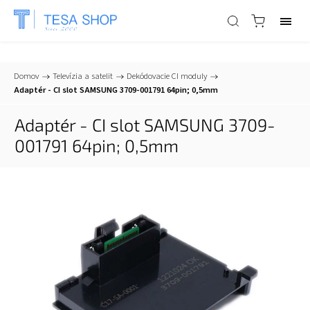
📞
+421 903 553 805
| ✉
info@tesa-systems.sk
Domov
/
Televízia a satelit
/
Dekódovacie CI moduly
/
Adaptér - CI slot SAMSUNG 3709-001791 64pin; 0,5mm
Adaptér - CI slot SAMSUNG 3709-
001791 64pin; 0,5mm