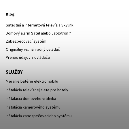
Blog
Satelitná a internetová televízia Skylink
Domový alarm Satel alebo Jablotron ?
Zabezpečovací systém
Originálny vs. náhradný ovládač
Prenos údajov z ovládača
SLUŽBY
Meranie batérie elektromobilu
Inštalácia televíznej siete pre hotely
Inštalácia domového vrátnika
Inštalácia kamerového systému
Inštalácia zabezpečovacieho systému