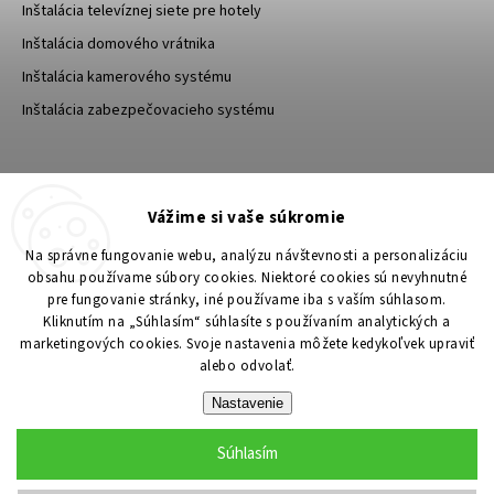
Inštalácia televíznej siete pre hotely
Inštalácia domového vrátnika
Inštalácia kamerového systému
Inštalácia zabezpečovacieho systému
TESA Shop CZ
TESA-SECURITY
Vážime si vaše súkromie
YouTube TESA Shop
Na správne fungovanie webu, analýzu návštevnosti a personalizáciu
obsahu používame súbory cookies. Niektoré cookies sú nevyhnutné
pre fungovanie stránky, iné používame iba s vaším súhlasom.
Kliknutím na „Súhlasím“ súhlasíte s používaním analytických a
marketingových cookies. Svoje nastavenia môžete kedykoľvek upraviť
alebo odvolať.
Nastavenie
Súhlasím
Copyright 2026
TESA Shop
. Všetky práva vyhradené.
Upraviť nastavenie cookies