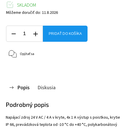
SKLADOM
Môžeme doručiť do:
11.8.2026
PRIDAŤ DO KOŠÍKA
Opýtať sa
Popis
Diskusia
Podrobný popis
Napájací zdroj 24 V AC / 4 A v kryte, 4x 1 A výstup s poistkou, krytie
IP 66, prevádzková teplota od -10 °C do +40 °C, polykarbonátový