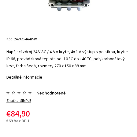
Kód:
24VAC-4A4P-W
Napájací zdroj 24 V AC / 4 A v kryte, 4x 1 A výstup s poistkou, krytie
IP 66, prevádzková teplota od -10 °C do +40 °C, polykarbonátový
kryt, farba šedá, rozmery 270 x 150 x 89 mm
Detailné informácie
Neohodnotené
Značka:
SIMPLE
€84,90
€69 bez DPH