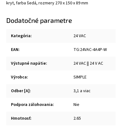
kryt, farba šedá, rozmery 270 x 150 x 89 mm
Dodatočné parametre
Kategória
:
24 VAC
EAN
:
TG:24VAC-4A4P-W
Výstupné napätie
:
24 VAC || 24 V AC
Výrobca
:
SIMPLE
Odber [A]
:
3,1 a viac
Podpora zálohovania
:
Nie
Hmotnosť
:
2.65