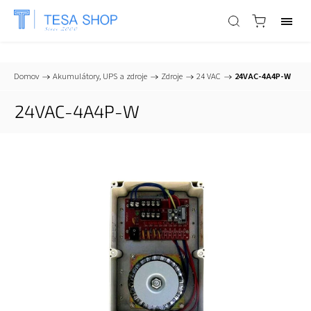
📞
+421 903 553 805
| ✉
info@tesa-systems.sk
Domov
/
Akumulátory, UPS a zdroje
/
Zdroje
/
24 VAC
/
24VAC-4A4P-W
24VAC-4A4P-W