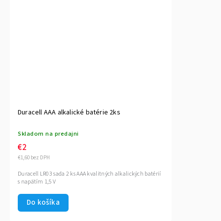
Duracell AAA alkalické batérie 2ks
Skladom na predajni
€2
€1,60 bez DPH
Duracell LR03 sada 2 ks AAA kvalitných alkalických batérií
s napätím 1,5 V
Do košíka