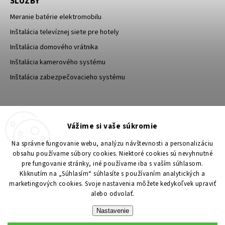
SLUŽBY
Meranie batérie elektromobilu
Inštalácia televíznej siete pre hotely
Inštalácia domového vrátnika
Inštalácia kamerového systému
Inštalácia zabezpečovacieho systému
TESA Shop CZ
TESA-SECURITY
Vážime si vaše súkromie
YouTube TESA Shop
Na správne fungovanie webu, analýzu návštevnosti a personalizáciu
obsahu používame súbory cookies. Niektoré cookies sú nevyhnutné
pre fungovanie stránky, iné používame iba s vaším súhlasom.
Kliknutím na „Súhlasím“ súhlasíte s používaním analytických a
marketingových cookies. Svoje nastavenia môžete kedykoľvek upraviť
alebo odvolať.
Nastavenie