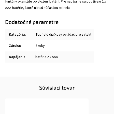
funkčný okamžite po vložení batérií.
Pre napájanie sa používajú 2 x
AAA batérie, ktoré nie sú súčasťou balenia.
Dodatočné parametre
Kategória
:
Topfield diaľkový ovládač pre satelit
Záruka
:
2 roky
Napájanie
:
batéria 2 x AAA
Súvisiaci tovar