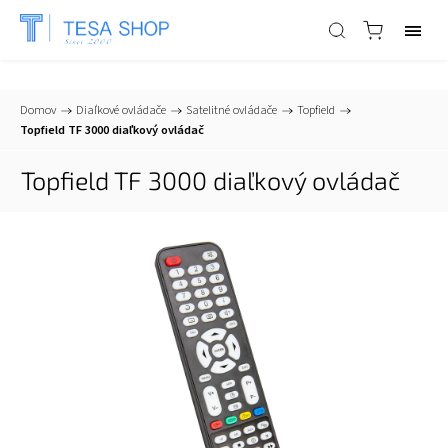
📞
+421 903 553 805
| ✉
info@tesa-systems.sk
Domov
/
Diaľkové ovládače
/
Satelitné ovládače
/
Topfield
/
Topfield TF 3000 diaľkový ovládač
Topfield TF 3000 diaľkový ovládač