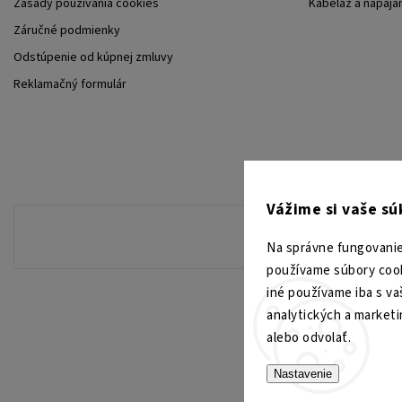
Zásady používania cookies
Kabeláž a napája
Záručné podmienky
Odstúpenie od kúpnej zmluvy
Reklamačný formulár
Vážime si vaše s
Na správne fungovanie
používame súbory cook
iné používame iba s va
analytických a market
alebo odvolať.
Nastavenie