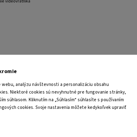
nie videovrátnika
TESA Shop CZ
TESA-SECURITY
YouTube TESA Shop
úkromie
 webu, analýzu návštevnosti a personalizáciu obsahu
ies. Niektoré cookies sú nevyhnutné pre fungovanie stránky,
ším súhlasom. Kliknutím na „Súhlasím“ súhlasíte s používaním
ingových cookies. Svoje nastavenia môžete kedykoľvek upraviť
Copyright 2026
TESA Shop
. Všetky práva vyhradené.
Upraviť nastavenie cookies
Grafický návrh vytvořil a nakódoval
Shoptak.cz