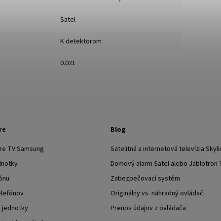
Satel
K detektorom
0.021
re
Blog
pre TV Samsung
Satelitná a internetová televízia Skyli
dnotky
Domový alarm Satel alebo Jablotron 
ónu
Zabezpečovací systém
elefónov
Originálny vs. náhradný ovládač
j jednotky
Prenos údajov z ovládača