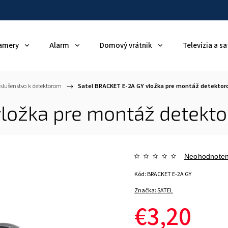
amery
Alarm
Domový vrátnik
Televízia a sa
íslušenstvo k detektorom
/
Satel BRACKET E-2A GY vložka pre montáž detektor
ložka pre montáž detekto
Neohodnote
Kód:
BRACKET E-2A GY
Značka:
SATEL
€3,20