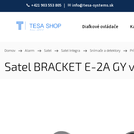
📞
+421 903 553 805
| ✉
info@tesa-systems.sk
Diaľkové ovládače
K
Domov
/
Alarm
/
Satel
/
Satel Integra
/
Snímače a detektory
/
Pr
Satel BRACKET E-2A GY v