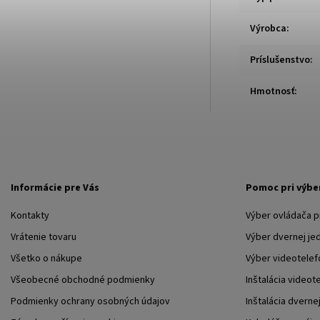
Výrobca
:
Príslušenstvo
:
Hmotnosť
:
Informácie pre Vás
Pomoc pri výbe
Kontakty
Výber ovládača 
Vrátenie tovaru
Výber dvernej je
Všetko o nákupe
Výber videotelef
Všeobecné obchodné podmienky
Inštalácia videot
Podmienky ochrany osobných údajov
Inštalácia dverne