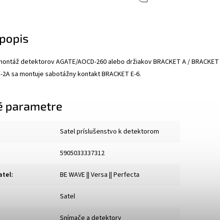
popis
 montáž detektorov AGATE/AOCD-260 alebo držiakov BRACKET A / BRACKET B 
E-2A sa montuje sabotážny kontakt BRACKET E-6.
é parametre
Satel príslušenstvo k detektorom
5905033337312
atel
:
BE WAVE || Versa || Perfecta
Satel
Snímače a detektory