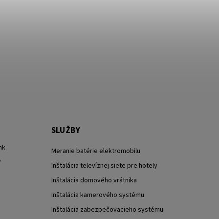
SLUŽBY
nk
Meranie batérie elektromobilu
?
Inštalácia televíznej siete pre hotely
Inštalácia domového vrátnika
Inštalácia kamerového systému
Inštalácia zabezpečovacieho systému