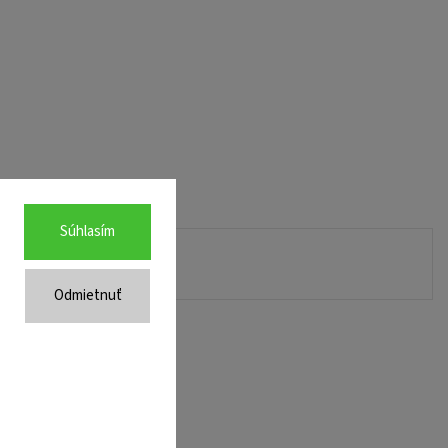
Súhlasím
Odmietnuť