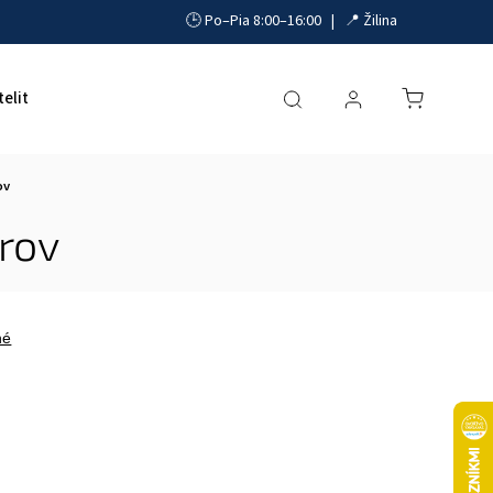
🕒 Po–Pia 8:00–16:00 | 📍 Žilina
telit
Akumulátory, UPS a zdroje
Parkovacie systémy
ov
rov
né