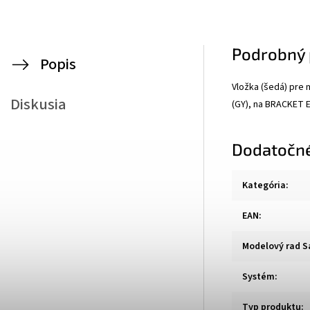
Podrobný 
Popis
Vložka (šedá) pre
Diskusia
(GY), na BRACKET 
Dodatočn
Kategória
:
EAN
:
Modelový rad S
Systém
:
Typ produktu
: