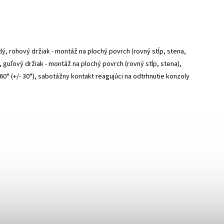
, rohový držiak - montáž na plochý povrch (rovný stĺp, stena,
 guľový držiak - montáž na plochý povrch (rovný stĺp, stena),
 60° (+/- 30°), sabotážny kontakt reagujúci na odtrhnutie konzoly