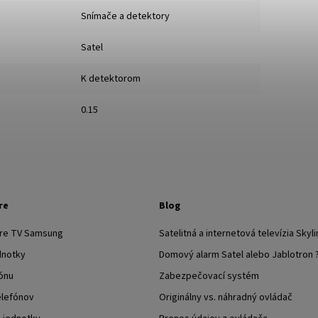
Snímače a detektory
Satel
K detektorom
0.15
re
Blog
pre TV Samsung
Satelitná a internetová televízia Skyli
dnotky
Domový alarm Satel alebo Jablotron 
ónu
Zabezpečovací systém
elefónov
Originálny vs. náhradný ovládač