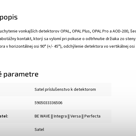
popis
uchytenie vonkajších detektorov OPAL, OPAL Plus, OPAL Pro a AOD-200, šedý
sabotážny kontakt, ktorý sa vylomí pri pokuse o odtrhnutie držiaka zo steny,
a v horizontálnej osi 90° (+/- 45°), odchýlenie detektora vo vertikálnej osi
é parametre
Satel príslušenstvo k detektorom
5905033336506
atel
:
BE WAVE || Integra || Versa || Perfecta
Satel