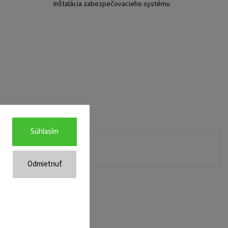
Inštalácia zabezpečovacieho systému
Súhlasím
Odmietnuť