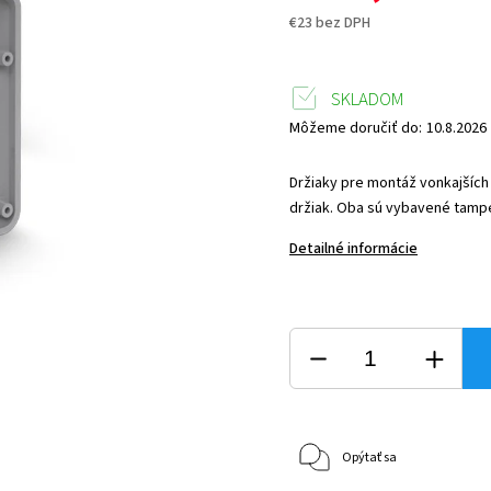
€23 bez DPH
SKLADOM
Môžeme doručiť do:
10.8.2026
Držiaky pre montáž vonkajších
držiak. Oba sú vybavené tam
Detailné informácie
Opýtať sa