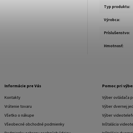
Typ produktu
:
Výrobca
:
Príslušenstvo
:
Hmotnosť
:
Informácie pre Vás
Pomoc pri výbe
Kontakty
Výber ovládača 
Vrátenie tovaru
Výber dvernej je
Všetko o nákupe
Výber videotelef
Všeobecné obchodné podmienky
Inštalácia videot