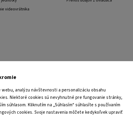
j jednotky
Prenos údajov z ovládača
nie videovrátnika
TESA Shop CZ
TESA-SECURITY
YouTube TESA Shop
úkromie
 webu, analýzu návštevnosti a personalizáciu obsahu
ies. Niektoré cookies sú nevyhnutné pre fungovanie stránky,
ším súhlasom. Kliknutím na „Súhlasím“ súhlasíte s používaním
ingových cookies. Svoje nastavenia môžete kedykoľvek upraviť
Copyright 2026
TESA Shop
. Všetky práva vyhradené.
Upraviť nastavenie cookies
Grafický návrh vytvořil a nakódoval
Shoptak.cz