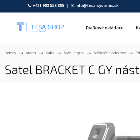
📞
+421 903 553 805
| ✉
info@tesa-systems.sk
Diaľkové ovládače
K
Domov
/
Alarm
/
Satel
/
Satel Integra
/
Snímače a detektory
/
Pr
Satel BRACKET C GY nást