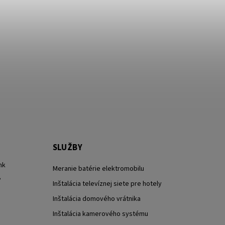
SLUŽBY
nk
Meranie batérie elektromobilu
?
Inštalácia televíznej siete pre hotely
Inštalácia domového vrátnika
Inštalácia kamerového systému