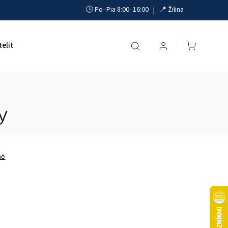
🕒 Po–Pia 8:00–16:00 | 📍 Žilina
telit
Akumulátory, UPS a zdroje
Parkovacie systémy
y
né