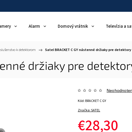
amery
Alarm
Domový vrátnik
Televízia a sa
íslušenstvo k detektorom
/
Satel BRACKET C GY nástenné držiaky pre detektory
enné držiaky pre detektor
Neohodnote
Kód:
BRACKET C GY
Značka:
SATEL
€28,30