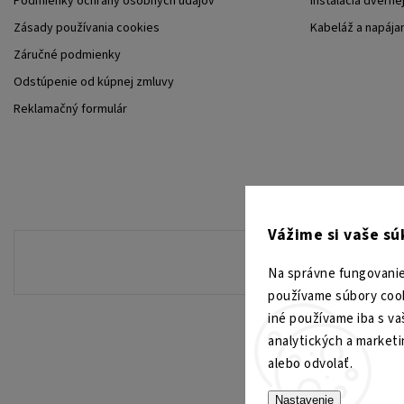
Podmienky ochrany osobných údajov
Inštalácia dverne
Zásady používania cookies
Kabeláž a napája
Záručné podmienky
Odstúpenie od kúpnej zmluvy
Reklamačný formulár
Vážime si vaše s
Na správne fungovanie
používame súbory cook
iné používame iba s va
analytických a market
alebo odvolať.
Nastavenie