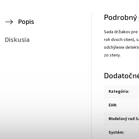
Podrobný 
Popis
Sada držiakov pre 
Diskusia
roh dvoch stien), 
odchýlenie detektor
zo steny.
Dodatočn
Kategória
:
EAN
:
Modelový rad S
Systém
: