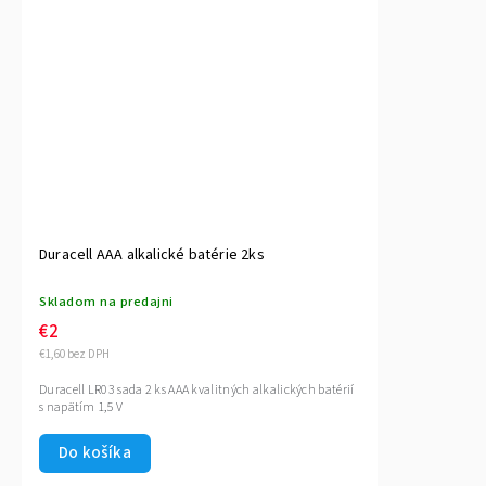
Duracell AAA alkalické batérie 2ks
Skladom na predajni
€2
€1,60 bez DPH
Duracell LR03 sada 2 ks AAA kvalitných alkalických batérií
s napätím 1,5 V
Do košíka