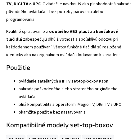
TV, DIGI TV a UPC
. Ovládač je navrhnutý ako plnohodnotná náhrada
pôvodného ovládača – bez potreby párovania alebo
programovania.
Kvalitné spracovanie z
odolného ABS plastu
a
kaučukové
tlačidlá
zabezpečujú dlhú životnosť a spoľahlivú odozvu pri
každodennom používaní. Všetky funkčné tlačidlá sú rozložené
identicky ako na originálnom ovládači dodávanom k zariadeniu.
Použitie
ovládanie satelitných a IPTV set-top-boxov Kaon
náhrada poškodeného alebo strateného originálneho
ovládača
plná kompatibilita s operátormi Magio TV, DIGI TV a UPC
okamžité použitie bez nastavovania
Kompatibilné modely set-top-boxov