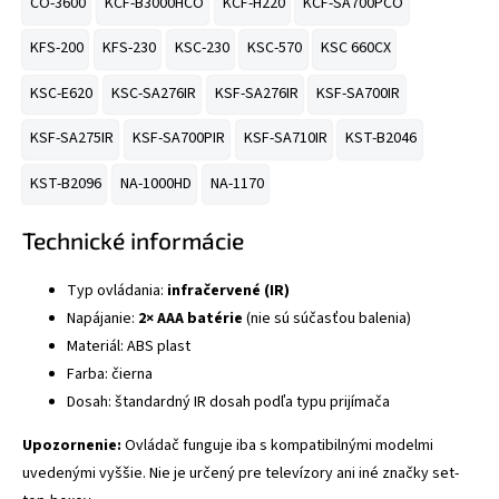
CO-3600
KCF-B3000HCO
KCF-H220
KCF-SA700PCO
KFS-200
KFS-230
KSC-230
KSC-570
KSC 660CX
KSC-E620
KSC-SA276IR
KSF-SA276IR
KSF-SA700IR
KSF-SA275IR
KSF-SA700PIR
KSF-SA710IR
KST-B2046
KST-B2096
NA-1000HD
NA-1170
Technické informácie
Typ ovládania:
infračervené (IR)
Napájanie:
2× AAA batérie
(nie sú súčasťou balenia)
Materiál: ABS plast
Farba: čierna
Dosah: štandardný IR dosah podľa typu prijímača
Upozornenie:
Ovládač funguje iba s kompatibilnými modelmi
uvedenými vyššie. Nie je určený pre televízory ani iné značky set-