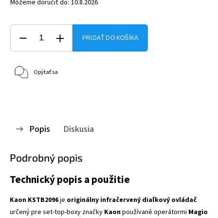
Môžeme doručiť do:
10.8.2026
PRIDAŤ DO KOŠÍKA
Opýtať sa
Popis
Diskusia
Podrobný popis
Technický popis a použitie
Kaon KSTB2096
je
originálny infračervený diaľkový ovládač
určený pre set-top-boxy značky
Kaon
používané operátormi
Magio