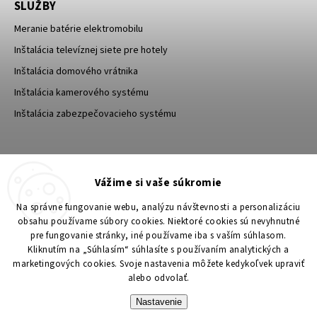
SLUŽBY
Meranie batérie elektromobilu
Inštalácia televíznej siete pre hotely
Inštalácia domového vrátnika
Inštalácia kamerového systému
Inštalácia zabezpečovacieho systému
TESA Shop CZ
TESA-SECURITY
Vážime si vaše súkromie
YouTube TESA Shop
Na správne fungovanie webu, analýzu návštevnosti a personalizáciu
obsahu používame súbory cookies. Niektoré cookies sú nevyhnutné
pre fungovanie stránky, iné používame iba s vaším súhlasom.
Kliknutím na „Súhlasím“ súhlasíte s používaním analytických a
marketingových cookies. Svoje nastavenia môžete kedykoľvek upraviť
alebo odvolať.
Nastavenie