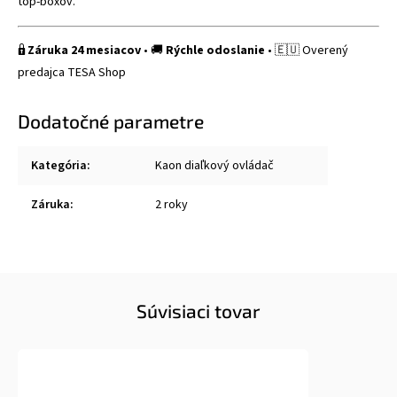
top-boxov.
🔒
Záruka 24 mesiacov
• 🚚
Rýchle odoslanie
• 🇪🇺 Overený
predajca TESA Shop
Dodatočné parametre
Kategória
:
Kaon diaľkový ovládač
Záruka
:
2 roky
Súvisiaci tovar