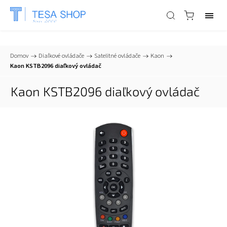
📞
+421 903 553 805
| ✉
info@tesa-systems.sk
Domov
/
Diaľkové ovládače
/
Satelitné ovládače
/
Kaon
/
Kaon KSTB2096 diaľkový ovládač
Kaon KSTB2096 diaľkový ovládač